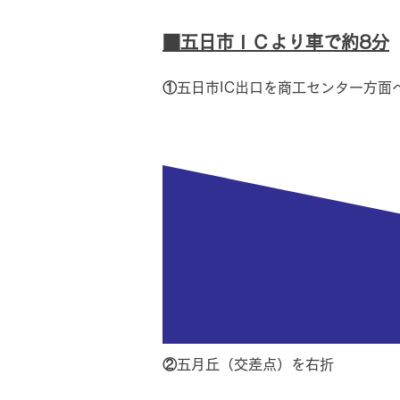
■五日市ＩＣより車で約8分
①
五日市IC出口を商工センター方面
②
五月丘（交差点）を右折