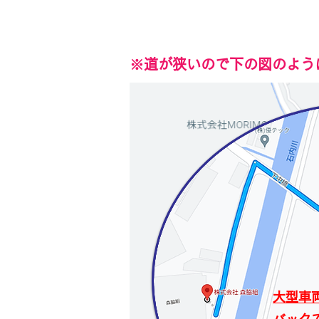
​※道が狭いので下の図のよ
大型車